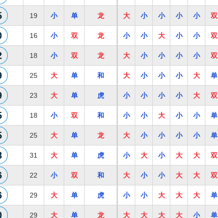
5
19
小
单
龙
大
小
小
小
小
双
0
16
小
双
龙
小
小
大
小
小
双
2
18
小
双
龙
大
小
小
小
小
双
9
25
大
单
和
大
小
小
小
大
单
9
23
大
单
虎
小
小
小
小
大
双
5
18
小
双
和
小
小
大
小
小
单
5
25
大
单
龙
大
小
小
小
小
单
8
31
大
单
虎
小
大
小
大
大
双
6
22
小
双
和
大
小
小
大
大
双
6
29
大
单
虎
小
小
大
大
大
单
0
29
大
单
龙
大
大
大
大
小
单