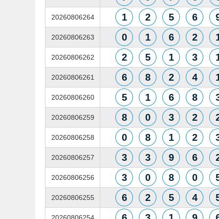
1
2
5
6
20260806264
0
1
6
2
20260806263
2
5
1
3
20260806262
6
8
2
4
20260806261
5
1
6
8
20260806260
8
0
3
2
20260806259
0
8
1
2
20260806258
3
3
9
6
20260806257
3
0
8
0
20260806256
6
2
5
4
20260806255
6
3
1
9
20260806254