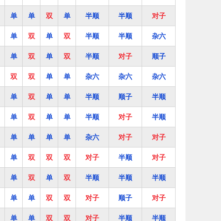
单
单
双
单
半顺
半顺
对子
单
双
单
双
半顺
半顺
杂六
单
双
单
双
半顺
对子
顺子
双
双
单
单
杂六
杂六
杂六
单
双
单
单
半顺
顺子
半顺
单
双
单
单
半顺
对子
半顺
单
单
单
单
杂六
对子
对子
单
双
双
双
对子
半顺
对子
单
双
单
双
半顺
半顺
半顺
单
单
双
双
对子
顺子
对子
单
单
双
双
对子
半顺
半顺