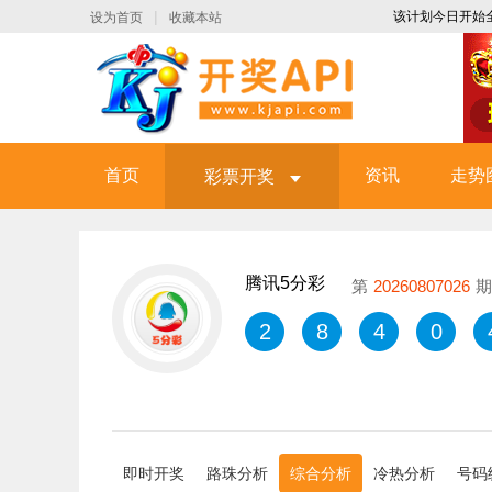
|
该计划今日开始全
设为首页
收藏本站
首页
资讯
走势
彩票开奖
腾讯5分彩
第
20260807026
期
2
8
4
0
即时开奖
路珠分析
综合分析
冷热分析
号码