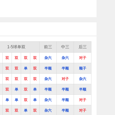
1-5球单双
前三
中三
后三
双
双
双
双
杂六
杂六
对子
双
双
单
双
半顺
半顺
顺子
双
双
双
双
杂六
对子
杂六
双
单
双
单
半顺
半顺
半顺
单
单
双
单
杂六
半顺
对子
双
双
单
双
杂六
半顺
对子