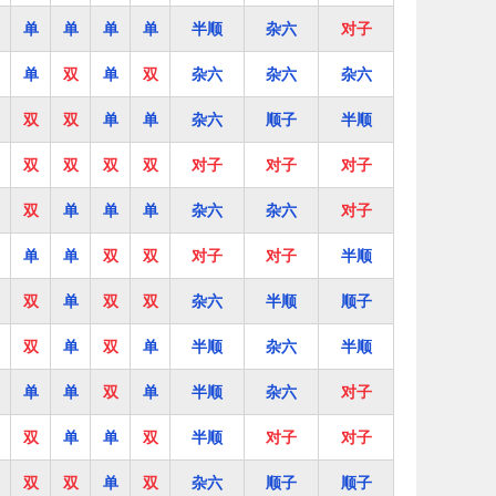
单
单
单
单
半顺
杂六
对子
单
双
单
双
杂六
杂六
杂六
双
双
单
单
杂六
顺子
半顺
双
双
双
双
对子
对子
对子
双
单
单
单
杂六
杂六
对子
单
单
双
双
对子
对子
半顺
双
单
双
双
杂六
半顺
顺子
双
单
双
单
半顺
杂六
半顺
单
单
双
单
半顺
杂六
对子
双
单
单
双
半顺
对子
对子
双
双
单
双
杂六
顺子
顺子