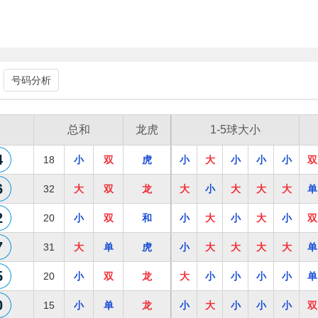
号码分析
总和
龙虎
1-5球大小
4
18
小
双
虎
小
大
小
小
小
双
6
32
大
双
龙
大
小
大
大
大
单
2
20
小
双
和
小
大
小
大
小
双
7
31
大
单
虎
小
大
大
大
大
单
5
20
小
双
龙
大
小
小
小
小
单
0
15
小
单
龙
小
大
小
小
小
双