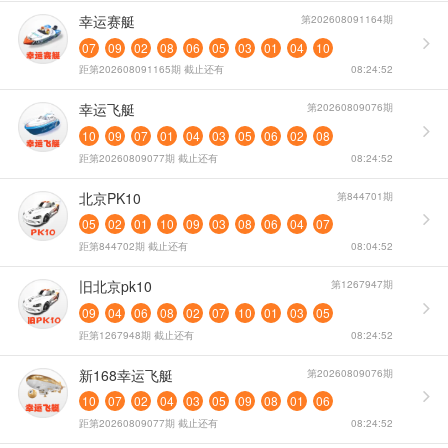
幸运赛艇
第202608091164期
07
09
02
08
06
05
03
01
04
10
距第
202608091165
期 截止还有
08:24:52
幸运飞艇
第20260809076期
10
09
07
01
04
03
05
06
02
08
距第
20260809077
期 截止还有
08:24:52
北京PK10
第844701期
05
02
01
10
09
03
08
06
04
07
距第
844702
期 截止还有
08:04:52
旧北京pk10
第1267947期
09
04
06
08
02
07
10
01
03
05
距第
1267948
期 截止还有
08:24:52
新168幸运飞艇
第20260809076期
10
07
02
04
03
05
09
08
01
06
距第
20260809077
期 截止还有
08:24:52