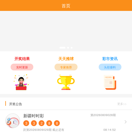
首页
开奖结果
天天推球
彩市资讯
实时更新
专家推荐
头彩爆料
开奖公告
更多>>
新疆时时彩
第20260809028期
3
3
2
8
8
距第
20260809029
期 截止还有
08:14:52