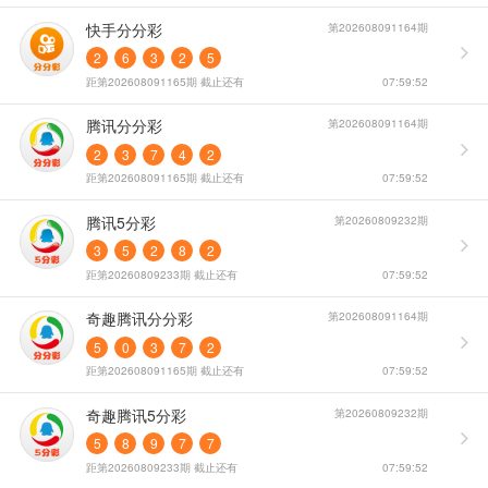
快手分分彩
第202608091164期
2
6
3
2
5
距第
202608091165
期 截止还有
07:59:52
腾讯分分彩
第202608091164期
2
3
7
4
2
距第
202608091165
期 截止还有
07:59:52
腾讯5分彩
第20260809232期
3
5
2
8
2
距第
20260809233
期 截止还有
07:59:52
奇趣腾讯分分彩
第202608091164期
5
0
3
7
2
距第
202608091165
期 截止还有
07:59:52
奇趣腾讯5分彩
第20260809232期
5
8
9
7
7
距第
20260809233
期 截止还有
07:59:52