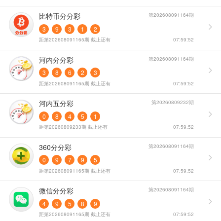
比特币分分彩
第202608091164期
3
9
3
1
2
距第
202608091165
期 截止还有
07:59:52
河内分分彩
第202608091164期
3
8
6
2
3
距第
202608091165
期 截止还有
07:59:52
河内五分彩
第20260809232期
0
8
4
5
1
距第
20260809233
期 截止还有
07:59:52
360分分彩
第202608091164期
0
9
7
9
5
距第
202608091165
期 截止还有
07:59:52
微信分分彩
第202608091164期
4
9
5
8
9
距第
202608091165
期 截止还有
07:59:52