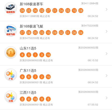
新168极速赛车
第34112884期
09
05
06
02
07
01
04
03
10
08
距第
34112885
期 截止还有
08:24:52
新168极速飞艇
第54752208期
07
08
05
03
10
09
02
01
06
04
距第
54752209
期 截止还有
08:24:52
山东11选5
第2026080932期
8
5
1
3
10
距第
2026080933
期 截止还有
08:15:52
广东11选5
第2026080930期
9
6
7
2
10
距第
2026080931
期 截止还有
08:04:52
江西11选5
第2026080930期
2
6
10
9
5
距第
2026080931
期 截止还有
07:55:52