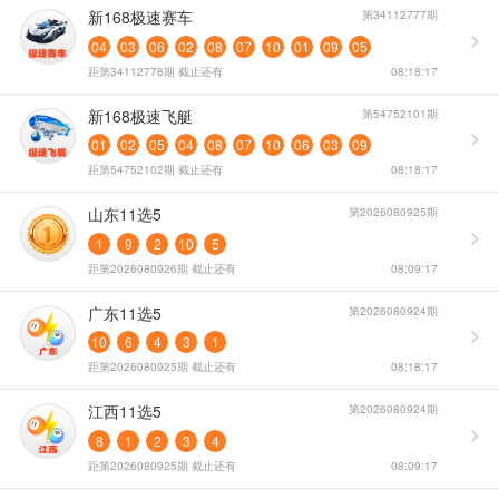
新168极速赛车
第34112777期
04
03
06
02
08
07
10
01
09
05
距第
34112778
期 截止还有
08:18:16
新168极速飞艇
第54752101期
01
02
05
04
08
07
10
06
03
09
距第
54752102
期 截止还有
08:18:16
山东11选5
第2026080925期
1
9
2
10
5
距第
2026080926
期 截止还有
08:09:16
广东11选5
第2026080924期
10
6
4
3
1
距第
2026080925
期 截止还有
08:18:16
江西11选5
第2026080924期
8
1
2
3
4
距第
2026080925
期 截止还有
08:09:16