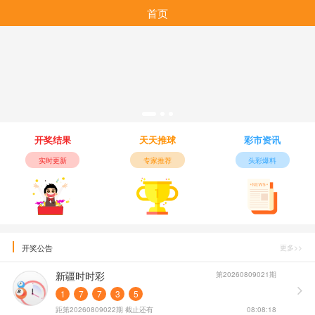
首页
开奖结果
天天推球
彩市资讯
实时更新
专家推荐
头彩爆料
开奖公告
更多>>
新疆时时彩
第20260809021期
1
7
7
3
5
距第
20260809022
期 截止还有
08:08:17