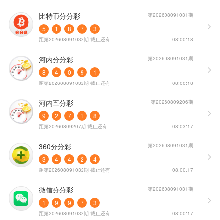
比特币分分彩
第202608091031期
5
1
8
7
3
距第
202608091032
期 截止还有
08:00:17
河内分分彩
第202608091031期
8
4
0
9
1
距第
202608091032
期 截止还有
08:00:17
河内五分彩
第20260809206期
9
2
7
1
8
距第
20260809207
期 截止还有
08:03:16
360分分彩
第202608091031期
3
4
4
2
4
距第
202608091032
期 截止还有
08:00:16
微信分分彩
第202608091031期
1
9
9
7
3
距第
202608091032
期 截止还有
08:00:16