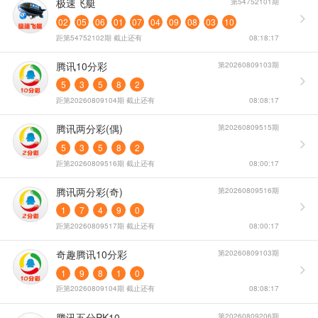
极速飞艇
第54752101期
02
05
06
01
07
04
09
08
03
10
距第
54752102
期 截止还有
08:18:16
腾讯10分彩
第20260809103期
5
3
5
8
2
距第
20260809104
期 截止还有
08:08:16
腾讯两分彩(偶)
第20260809515期
5
3
5
8
2
距第
20260809516
期 截止还有
08:00:16
腾讯两分彩(奇)
第20260809516期
1
7
4
9
0
距第
20260809517
期 截止还有
08:00:16
奇趣腾讯10分彩
第20260809103期
1
9
8
1
0
距第
20260809104
期 截止还有
08:08:16
腾讯五分PK10
第20260809206期