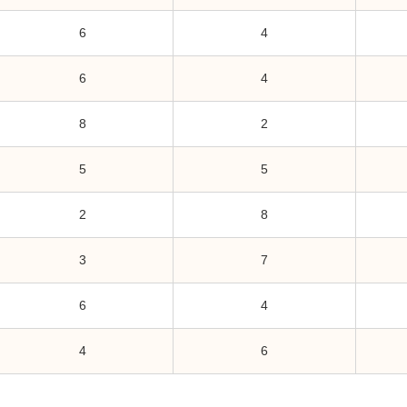
6
4
6
4
8
2
5
5
2
8
3
7
6
4
4
6