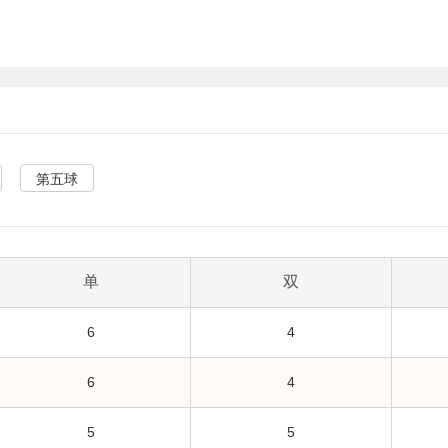
第五球
单
双
6
4
6
4
5
5