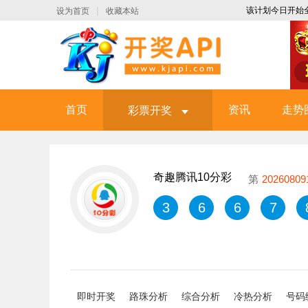
|
该计划今日开始全
设为首页
收藏本站
首页
资讯
走势
彩票开奖
奇趣腾讯10分彩
第
20260809
3
6
6
7
即时开奖
路珠分析
综合分析
冷热分析
号码