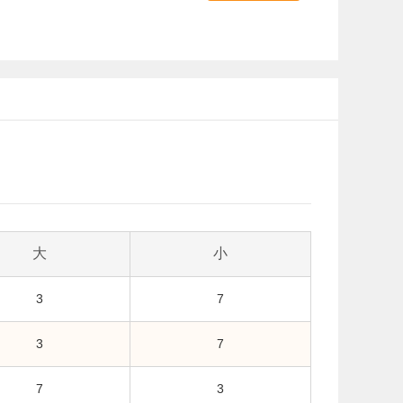
大
小
3
7
3
7
7
3