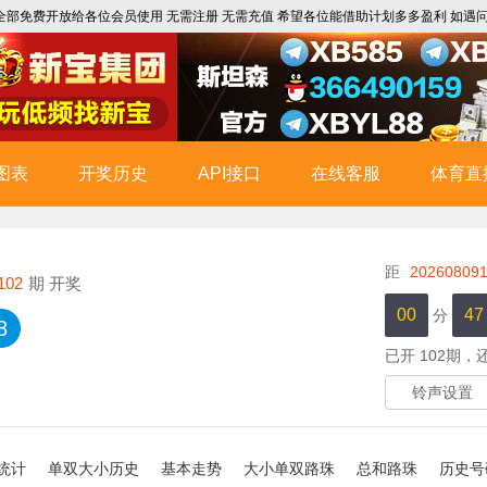
部免费开放给各位会员使用 无需注册 无需充值 希望各位能借助计划多多盈利 如遇问题 请联
图表
开奖历史
API接口
在线客服
体育直
距
20260809
102
期 开奖
00
47
分
8
已开
102
期，
铃声设置
统计
单双大小历史
基本走势
大小单双路珠
总和路珠
历史号