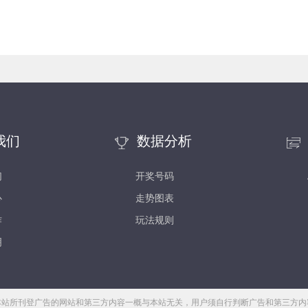
。
我们
数据分析
们
开奖号码
心
走势图表
作
玩法规则
明
本站所刊登广告的网站和第三方内容一概与本站无关，用户须自行判断广告和第三方内