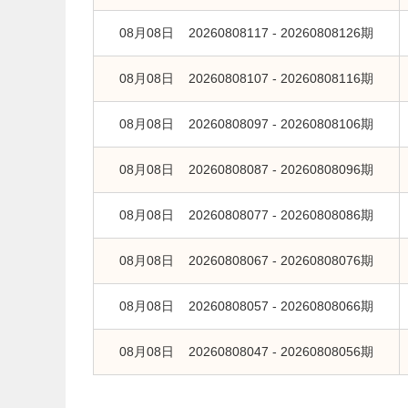
08月08日 20260808117 - 20260808126期
08月08日 20260808107 - 20260808116期
08月08日 20260808097 - 20260808106期
08月08日 20260808087 - 20260808096期
08月08日 20260808077 - 20260808086期
08月08日 20260808067 - 20260808076期
08月08日 20260808057 - 20260808066期
08月08日 20260808047 - 20260808056期