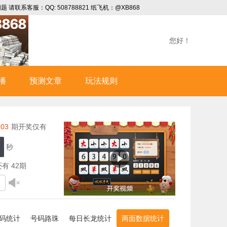
系客服：QQ: 508788821 纸飞机：@XB868
您好！
播
预测文章
玩法规则
103
期开奖仅有
秒
还有
42
期
码统计
号码路珠
每日长龙统计
两面数据统计