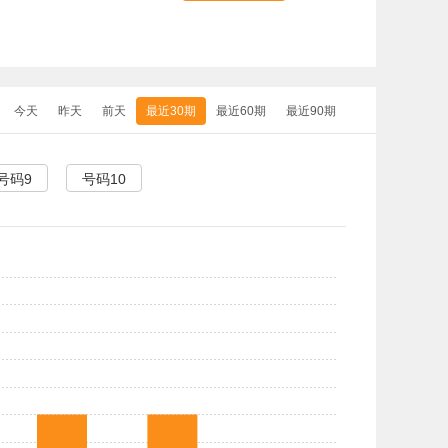
今天
昨天
前天
最近30期
最近60期
最近90期
号码9
号码10