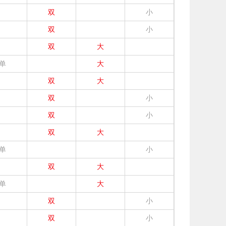
双
小
双
小
双
大
单
大
双
大
双
小
双
小
双
大
单
小
双
大
单
大
双
小
双
小