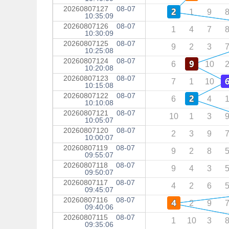
20260807127
08-07
1
9
10:35:09
20260807126
08-07
1
4
7
10:30:09
20260807125
08-07
9
2
3
10:25:08
20260807124
08-07
6
10
10:20:08
20260807123
08-07
7
1
10
10:15:08
20260807122
08-07
6
4
10:10:08
20260807121
08-07
10
1
3
10:05:07
20260807120
08-07
2
3
9
10:00:07
20260807119
08-07
9
2
8
09:55:07
20260807118
08-07
9
4
3
09:50:07
20260807117
08-07
4
2
6
09:45:07
20260807116
08-07
2
9
09:40:06
20260807115
08-07
1
10
3
09:35:06