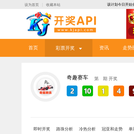
|
该计划今日开始全
设为首页
收藏本站
首页
资讯
走势
彩票开奖
奇趣赛车
第
期 开奖
即时开奖
路珠分析
冷热分析
冠亚和走势
单