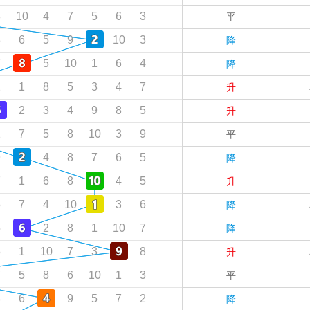
8
10
4
7
5
6
3
平
8
6
5
9
10
3
降
7
5
10
1
6
4
降
2
1
8
5
3
4
7
升
2
3
4
9
8
5
升
1
7
5
8
10
3
9
平
9
4
8
7
6
5
降
7
1
6
8
4
5
升
5
7
4
10
3
6
降
5
2
8
1
10
7
降
5
1
10
7
3
8
升
7
5
8
6
10
1
3
平
8
6
9
5
7
2
降