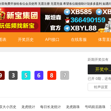
部免费开放给各位会员使用 无需注册 无需充值 希望各位能借助计划多多盈利 如遇问题 请联
图表
开奖历史
API接口
在线客服
体育直
距
期开奖仅有
开奖中..
已开
0
期，还
铃声设置
双大小历史
龙虎统计
每日长龙统计
龙虎路珠
号码前后路珠