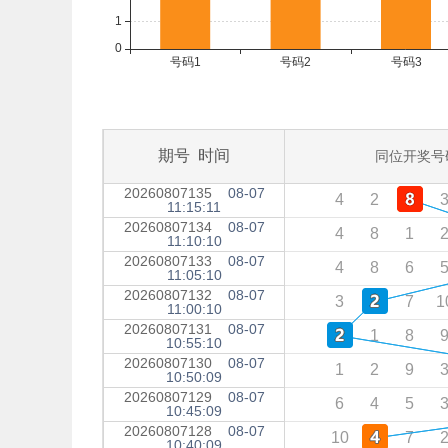
期号 时间
同位开奖号
20260807135
08-07
4
2
11:15:11
20260807134
08-07
4
8
1
11:10:10
20260807133
08-07
4
8
6
11:05:10
20260807132
08-07
3
7
1
11:00:10
20260807131
08-07
1
8
10:55:10
20260807130
08-07
1
2
9
10:50:09
20260807129
08-07
6
4
5
10:45:09
20260807128
08-07
10
7
10:40:09