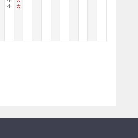
小
大
小
大