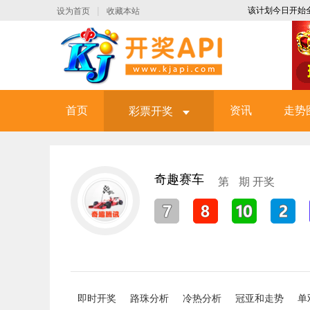
|
该计划今日开始全
设为首页
收藏本站
首页
资讯
走势
彩票开奖
奇趣赛车
第
期 开奖
即时开奖
路珠分析
冷热分析
冠亚和走势
单