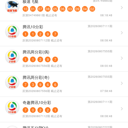
极速飞艇
第54749860期
10
01
07
08
05
06
03
09
04
02
距第
54749861
期 截止还有
08:18:47
腾讯10分彩
第20260807111期
1
1
2
9
7
距第
20260807112
期 截止还有
08:08:47
腾讯两分彩(偶)
第20260807555期
1
1
2
9
7
距第
20260807556
期 截止还有
08:00:47
腾讯两分彩(奇)
第20260807555期
7
3
9
6
6
距第
20260807556
期 截止还有
07:58:47
奇趣腾讯10分彩
第20260807111期
7
0
2
2
1
距第
20260807112
期 截止还有
08:08:47
腾讯五分PK10
第20260807222期