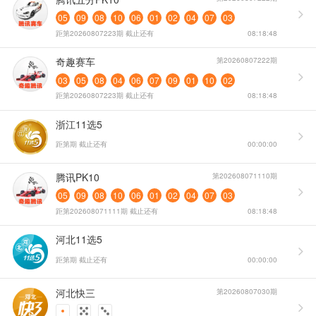
05
09
08
10
06
01
02
04
07
03
距第
20260807223
期 截止还有
08:18:47
奇趣赛车
第20260807222期
03
05
08
04
06
07
09
01
10
02
距第
20260807223
期 截止还有
08:18:47
浙江11选5
距第
期 截止还有
00:00:00
腾讯PK10
第202608071110期
05
09
08
10
06
01
02
04
07
03
距第
202608071111
期 截止还有
08:18:47
河北11选5
距第
期 截止还有
00:00:00
河北快三
第20260807030期