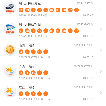
新168极速赛车
第34110537期
05
09
06
03
07
04
08
10
02
01
距第
34110538
期 截止还有
08:18:47
新168极速飞艇
第54749860期
04
03
02
10
06
05
09
08
01
07
距第
54749861
期 截止还有
08:18:47
山东11选5
第2026080729期
4
6
5
10
3
距第
2026080730
期 截止还有
08:09:47
广东11选5
第2026080728期
8
4
10
2
3
距第
2026080729
期 截止还有
08:18:47
江西11选5
第2026080728期
7
1
5
2
10
距第
2026080729
期 截止还有
08:09:47