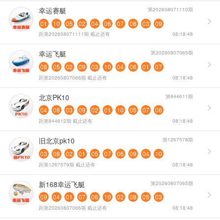
幸运赛艇
第202608071110期
01
10
05
02
04
06
07
08
03
09
距第
202608071111
期 截止还有
08:18:47
幸运飞艇
第20260807065期
08
05
02
09
03
10
04
06
01
07
距第
20260807066
期 截止还有
08:18:47
北京PK10
第844611期
04
08
03
09
02
01
10
05
07
06
距第
844612
期 截止还有
08:18:47
旧北京pk10
第1267578期
03
08
02
01
05
07
06
09
04
10
距第
1267579
期 截止还有
08:18:47
新168幸运飞艇
第20260807065期
09
04
01
07
06
10
02
08
05
03
距第
20260807066
期 截止还有
08:18:47