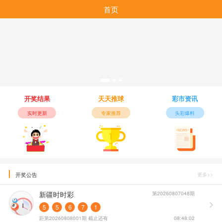
首页
开奖结果
天天推球
彩市资讯
实时更新
专家推荐
头彩爆料
开奖公告
更多>>
新疆时时彩
第20260807048期
5
5
6
7
1
距第
20260808001
期 截止还有
08:48:02