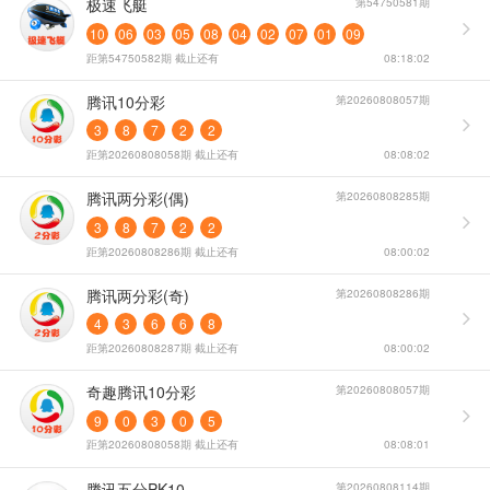
极速飞艇
第54750581期
10
06
03
05
08
04
02
07
01
09
距第
54750582
期 截止还有
08:18:02
腾讯10分彩
第20260808057期
3
8
7
2
2
距第
20260808058
期 截止还有
08:08:02
腾讯两分彩(偶)
第20260808285期
3
8
7
2
2
距第
20260808286
期 截止还有
08:00:02
腾讯两分彩(奇)
第20260808286期
4
3
6
6
8
距第
20260808287
期 截止还有
08:00:02
奇趣腾讯10分彩
第20260808057期
9
0
3
0
5
距第
20260808058
期 截止还有
08:08:01
腾讯五分PK10
第20260808114期