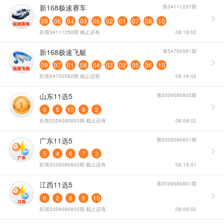
新168极速赛车
第34111257期
09
06
04
03
05
02
01
07
08
10
距第
34111258
期 截止还有
08:18:02
新168极速飞艇
第54750581期
09
07
01
08
04
03
02
05
06
10
距第
54750582
期 截止还有
08:18:02
山东11选5
第2026080802期
9
5
10
8
2
距第
2026080803
期 截止还有
08:09:02
广东11选5
第2026080801期
5
4
6
7
3
距第
2026080802
期 截止还有
08:18:01
江西11选5
第2026080801期
6
2
8
5
10
距第
2026080802
期 截止还有
08:09:02