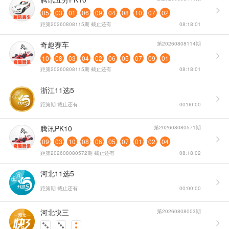
05
03
01
06
09
04
08
10
07
02
距第
20260808115
期 截止还有
08:18:01
奇趣赛车
第20260808114期
10
08
03
04
02
06
05
07
09
01
距第
20260808115
期 截止还有
08:18:01
浙江11选5
距第
期 截止还有
00:00:00
腾讯PK10
第202608080571期
09
03
10
08
06
05
07
01
02
04
距第
202608080572
期 截止还有
08:18:02
河北11选5
距第
期 截止还有
00:00:00
河北快三
第20260808003期