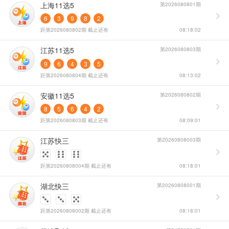
上海11选5
第2026080801期
6
3
9
8
2
距第
2026080802
期 截止还有
08:18:02
江苏11选5
第2026080803期
9
6
4
3
5
距第
2026080804
期 截止还有
08:13:02
安徽11选5
第2026080802期
8
5
6
4
2
距第
2026080803
期 截止还有
08:09:01
江苏快三
第20260808003期
距第
20260808004
期 截止还有
08:18:01
湖北快三
第20260808001期
距第
20260808002
期 截止还有
08:18:01