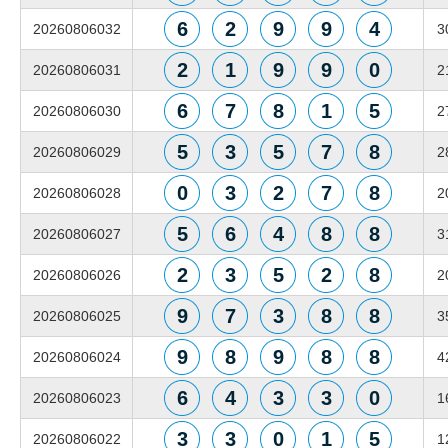
6
2
9
9
4
20260806032
3
2
1
9
9
0
20260806031
2
6
7
8
1
5
20260806030
2
5
3
5
7
8
20260806029
2
0
3
2
7
8
20260806028
2
5
6
4
8
8
20260806027
3
2
3
5
2
8
20260806026
2
9
7
3
8
8
20260806025
3
9
8
9
8
8
20260806024
4
6
4
3
3
0
20260806023
1
3
3
0
1
5
20260806022
1