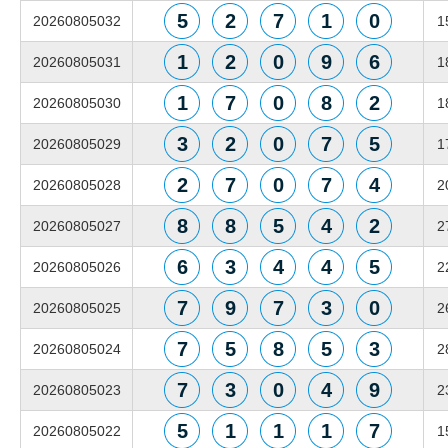
5
2
7
1
0
20260805032
1
1
2
0
9
6
20260805031
1
1
7
0
8
2
20260805030
1
3
2
0
7
5
20260805029
1
2
7
0
7
4
20260805028
2
8
8
5
4
2
20260805027
2
6
3
4
4
5
20260805026
2
7
9
7
3
0
20260805025
2
7
5
8
5
3
20260805024
2
7
3
0
4
9
20260805023
2
5
1
1
1
7
20260805022
1