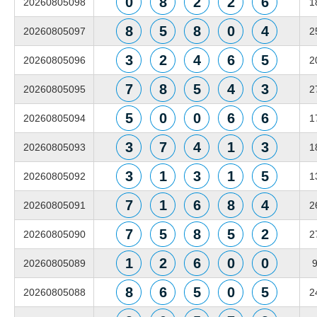
0
8
2
2
6
20260805098
1
8
5
8
0
4
20260805097
2
3
2
4
6
5
20260805096
2
7
8
5
4
3
20260805095
2
5
0
0
6
6
20260805094
1
3
7
4
1
3
20260805093
1
3
1
3
1
5
20260805092
1
7
1
6
8
4
20260805091
2
7
5
8
5
2
20260805090
2
1
2
6
0
0
20260805089
8
6
5
0
5
20260805088
2