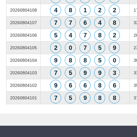
4
8
1
2
2
20260804108
1
7
7
6
4
8
20260804107
3
5
4
7
8
2
20260804106
2
2
0
7
5
9
20260804105
2
9
8
8
5
0
20260804104
3
7
5
9
9
3
20260804103
3
9
6
6
8
6
20260804102
3
7
5
9
8
8
20260804101
3