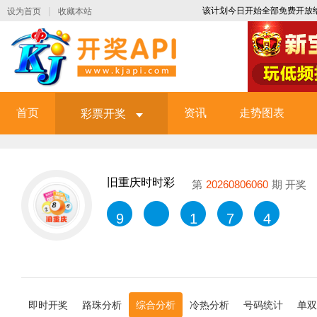
|
该计划今日开始全部免费开放给各
设为首页
收藏本站
首页
资讯
走势图表
彩票开奖
旧重庆时时彩
第
20260806060
期 开奖
5
3
6
4
6
即时开奖
路珠分析
综合分析
冷热分析
号码统计
单双