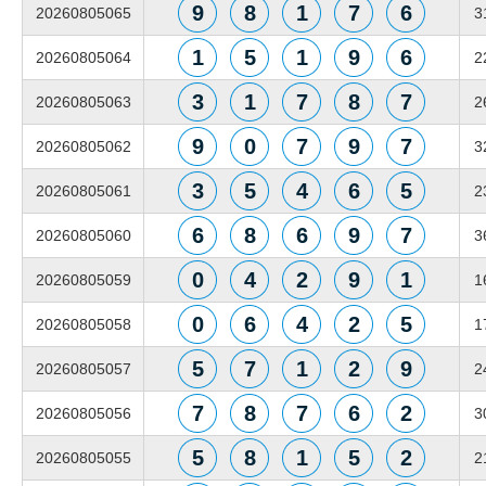
9
8
1
7
6
20260805065
3
1
5
1
9
6
20260805064
2
3
1
7
8
7
20260805063
2
9
0
7
9
7
20260805062
3
3
5
4
6
5
20260805061
2
6
8
6
9
7
20260805060
3
0
4
2
9
1
20260805059
1
0
6
4
2
5
20260805058
1
5
7
1
2
9
20260805057
2
7
8
7
6
2
20260805056
3
5
8
1
5
2
20260805055
2