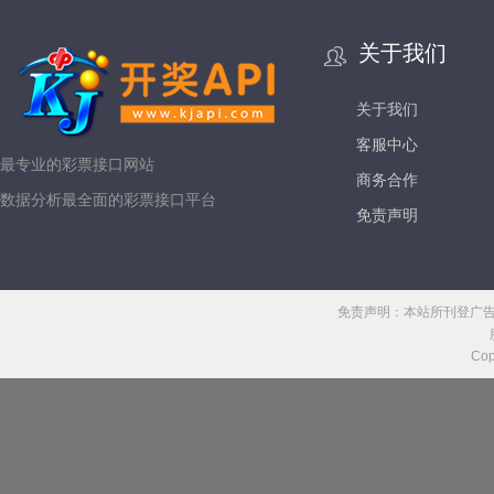
关于我们
关于我们
客服中心
最专业的彩票接口网站
商务合作
数据分析最全面的彩票接口平台
免责声明
免责声明：本站所刊登广
Cop