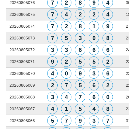
7
2
8
9
4
20260805076
3
7
4
2
2
4
20260805075
1
7
2
8
1
9
20260805074
2
7
5
3
0
8
20260805073
2
3
3
6
6
6
20260805072
2
9
2
5
5
2
20260805071
2
4
0
9
3
6
20260805070
2
2
7
5
6
2
20260805069
2
3
4
7
6
0
20260805068
2
4
1
5
4
8
20260805067
2
5
7
9
3
7
20260805066
3