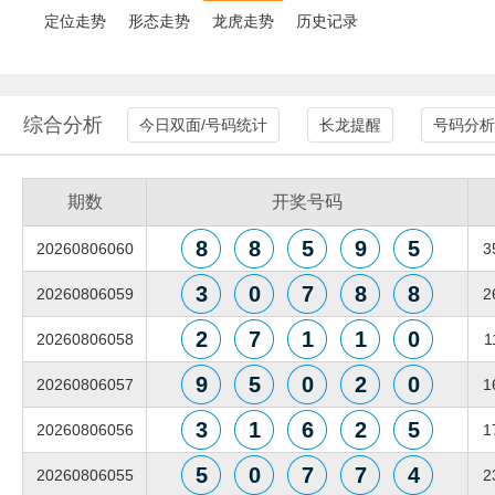
定位走势
形态走势
龙虎走势
历史记录
综合分析
今日双面/号码统计
长龙提醒
号码分析
期数
开奖号码
8
8
5
9
5
20260806060
3
3
0
7
8
8
20260806059
2
2
7
1
1
0
20260806058
1
9
5
0
2
0
20260806057
1
3
1
6
2
5
20260806056
1
5
0
7
7
4
20260806055
2