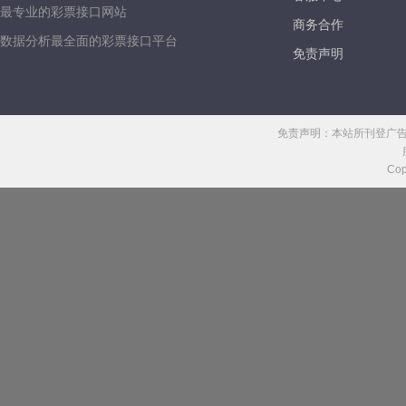
最专业的彩票接口网站
商务合作
数据分析最全面的彩票接口平台
免责声明
免责声明：本站所刊登广
Cop