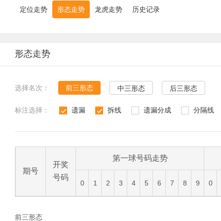
定位走势
形态走势
龙虎走势
历史记录
形态走势
选择名次：
前三形态
中三形态
后三形态
标注选择：
遗漏
拆线
遗漏分成
分隔线
1
2
3
4
第
一
球号码走势
开奖
期号
号码
0
1
2
3
4
5
6
7
8
9
0
前三形态