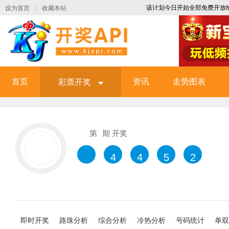
|
该计划今日开始全部免费开放给各
设为首页
收藏本站
首页
资讯
走势图表
彩票开奖
第
期 开奖
7
2
4
7
9
即时开奖
路珠分析
综合分析
冷热分析
号码统计
单双