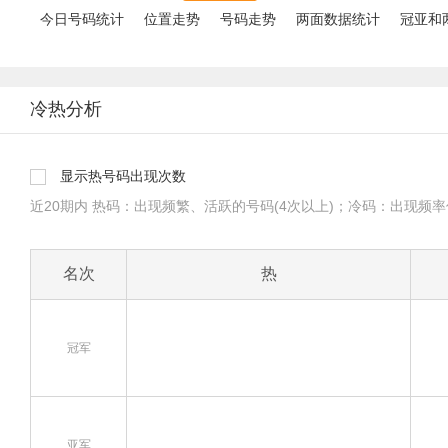
今日号码统计
位置走势
号码走势
两面数据统计
冠亚和
冷热分析
显示热号码出现次数
1
近20期内 热码：出现频繁、活跃的号码(4次以上)；冷码：出现频
名次
热
冠军
亚军