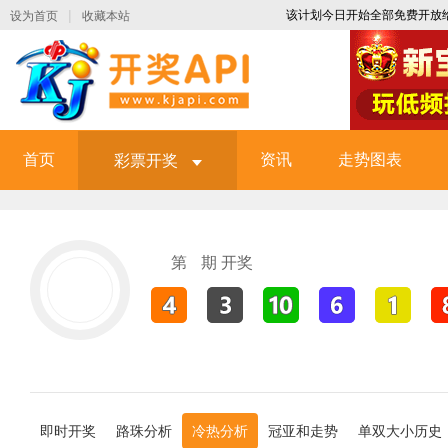
|
该计划今日开始全部免费开放给各
设为首页
收藏本站
首页
资讯
走势图表
彩票开奖
第
期 开奖
即时开奖
路珠分析
冷热分析
冠亚和走势
单双大小历史