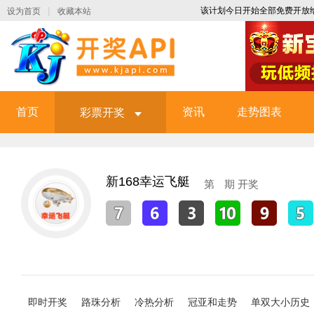
|
该计划今日开始全部免费开放给各
设为首页
收藏本站
首页
资讯
走势图表
彩票开奖
新168幸运飞艇
第
期 开奖
即时开奖
路珠分析
冷热分析
冠亚和走势
单双大小历史