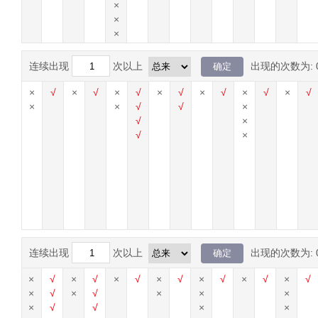
×
×
×
连续出现
次以上
出现的次数为:
√
×
√
×
√
×
√
×
√
×
√
×
√
×
√
×
×
√
√
×
√
×
√
×
连续出现
次以上
出现的次数为:
√
×
√
×
√
×
√
×
√
×
√
×
√
×
√
√
×
√
×
√
×
×
×
√
×
√
√
×
×