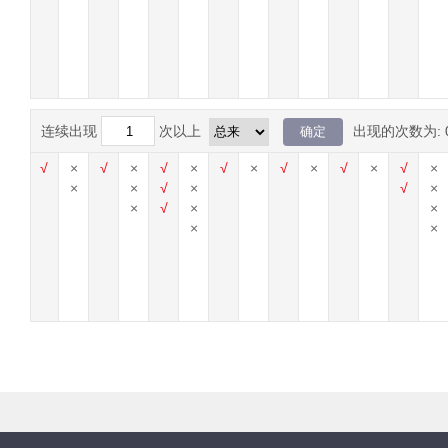
√
√
√
连续出现
次以上
出现的次数为:
×
√
×
√
×
√
×
√
×
√
×
√
×
√
×
×
×
×
√
×
√
×
×
×
√
×
×
×
×