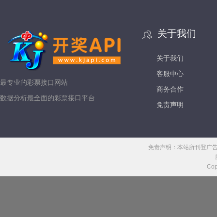
关于我们
关于我们
客服中心
最专业的彩票接口网站
商务合作
数据分析最全面的彩票接口平台
免责声明
免责声明：本站所刊登广
Cop