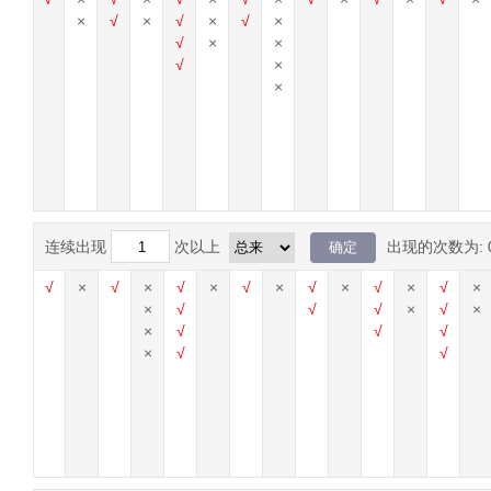
×
×
√
×
√
×
√
×
√
×
×
√
×
×
连续出现
次以上
出现的次数为:
×
√
×
√
×
√
×
√
×
√
×
√
×
√
×
×
√
√
√
×
√
×
×
√
√
√
×
√
√