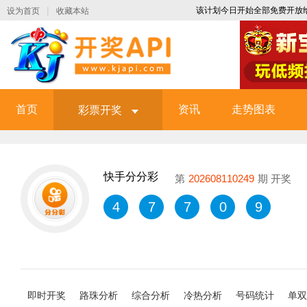
|
该计划今日开始全部免费开放给各
设为首页
收藏本站
首页
资讯
走势图表
彩票开奖
快手分分彩
第
202608110249
期 开奖
4
7
7
0
9
即时开奖
路珠分析
综合分析
冷热分析
号码统计
单双