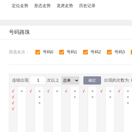
定位走势
形态走势
龙虎走势
历史记录
号码路珠
筛选名次：
号码0
号码1
号码2
号码3
0
1
2
3
连续出现
次以上
出现的次数为:
×
√
×
√
×
√
×
√
×
√
×
√
×
√
×
√
×
×
×
×
×
√
×
×
√