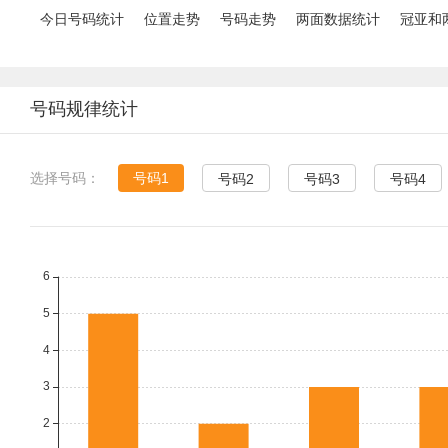
今日号码统计
位置走势
号码走势
两面数据统计
冠亚和
号码规律统计
选择号码：
号码1
号码2
号码3
号码4