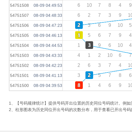
6
10
7
8
4
9
54751508
08-09 04:49:53
6
2
7
3
9
1
54751507
08-09 04:48:33
3
6
9
10
5
54751506
08-09 04:47:23
5
6
7
9
4
54751505
08-09 04:46:13
1
9
6
10
4
54751504
08-09 04:44:53
4
1
2
10
6
7
54751503
08-09 04:43:33
2
6
3
7
4
1
54751502
08-09 04:42:23
3
5
7
8
6
54751501
08-09 04:41:13
1
4
6
9
1
54751500
08-09 04:39:53
1、【号码规律统计】提供号码开出位置的历史同位号码统计。例如第
2、柱形图表为历史同位开出号码的次数分布，用于查看已开出号码