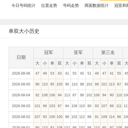
今日号码统计
位置走势
号码走势
两面数据统计
冠亚和
单双大小历史
冠军
亚军
第三名
日期
大
小
单
双
大
小
单
双
大
小
单
双
2026-08-06
47
49
53
43
41
55
45
51
49
47
41
55
4
2026-08-05
90
110
95
105
90
110
98
102
99
101
113
87
9
2026-08-04
92
108
106
94
113
87
98
102
106
94
90
110
10
2026-08-03
101
99
103
97
94
106
110
90
93
107
89
111
11
2026-08-02
107
93
100
100
98
102
112
88
91
109
114
86
10
2026-08-01
90
110
92
108
102
98
102
98
110
90
92
108
9