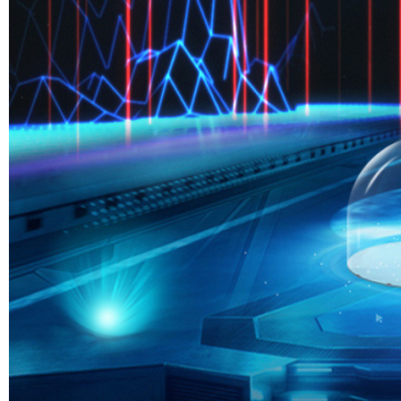
LOADING...
本期 :
054
3
1
6